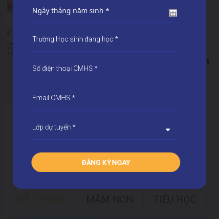
BMSers
08/07/2026
Tin tức - Sự kiện
Techcombank đồng hành
cùng phụ huynh BMS với
các giải pháp tài chính
linh hoạt
XEM TẤT CẢ
TUYỂN SINH
HỆ THỐNG
MẦM NON
TIỂU HỌC