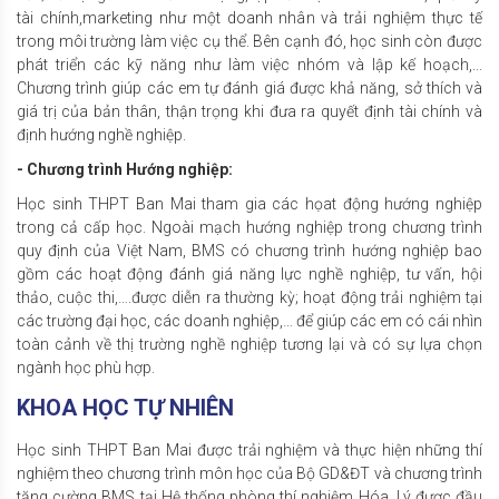
tài chính,marketing như một doanh nhân và trải nghiệm thực tế
trong môi trường làm việc cụ thể. Bên cạnh đó, học sinh còn được
phát triển các kỹ năng như làm việc nhóm và lập kế hoạch,...
Chương trình giúp các em tự đánh giá được khả năng, sở thích và
giá trị của bản thân, thận trọng khi đưa ra quyết định tài chính và
định hướng nghề nghiệp.
- Chương trình Hướng nghiệp:
Học sinh THPT Ban Mai tham gia các họat động hướng nghiệp
trong cả cấp học. Ngoài mạch hướng nghiệp trong chương trình
quy định của Việt Nam, BMS có chương trình hướng nghiệp bao
gồm các hoạt động đánh giá năng lực nghề nghiệp, tư vấn, hội
thảo, cuộc thi,….được diễn ra thường kỳ; hoạt động trải nghiệm tại
các trường đại học, các doanh nghiệp,… để giúp các em có cái nhìn
toàn cảnh về thị trường nghề nghiệp tương lại và có sự lựa chọn
ngành học phù hợp.
KHOA HỌC TỰ NHIÊN
Học sinh THPT Ban Mai được trải nghiệm và thực hiện những thí
nghiệm theo chương trình môn học của Bộ GD&ĐT và chương trình
tăng cường BMS tại Hệ thống phòng thí nghiệm Hóa, Lý được đầu