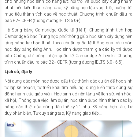
cho những học sinh có năng lực nổi trội và được xây dựng nhằm
phát triển kiến thức nâng cao, kỹ năng học tập vượt trội, hướng tới
mục tiêu thành tích cao về học thuật. Chương trình chuẩn đầu ra
bậc B2+ CEFR (tương đương IELTS 6.0+).
Hệ Song bằng Cambridge Quốc tế (Hệ I): Chương trình tích hợp
Cambridge ở bậc Trung học phổ thông giúp học sinh xây dựng nền
tảng năng lực học thuật theo chuẩn quốc tế thông qua các môn
học dạy bằng tiếng Anh. Học sinh được tham gia các kỳ thi được
cấp Chứng chỉ công nhận quốc tế Cambridge A Levels. Chương
trình chuẩn đầu ra bậc B2+ CEFR (tương đương IELTS 6.0 - 6.5).
Lịch sử, địa lý
Nội dung các môn học được cấu trúc thành các dự án để học sinh
tự lập kế hoạch, tự triển khai tìm hiểu nội dung kiến thức cùng sự
đồng hành của giáo viên. Học sinh có nền tảng về lịch sử, văn hóa,
xã hội, Thông qua việc làm dự án, học sinh được hình thành các kỹ
năng cần thiết của công dân thế kỷ 21 như: Kỹ năng hợp tác, Tư
duy phản biện, Tư duy sáng tạo, Kỹ năng giao tiếp,…