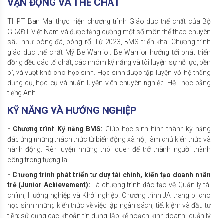
VẬN ĐỘNG VÀ THỂ CHẤT
THPT Ban Mai thực hiện chương trình Giáo dục thể chất của Bộ
GD&ĐT Việt Nam và được tăng cường một số môn thể thao chuyên
sâu như: bóng đá, bóng rổ. Từ 2023, BMS triển khai Chương trình
giáo dục thể chất Mỹ Be Warrior. Be Warrior hướng tới phát triển
đồng đều các tố chất, các nhóm kỹ năng và tôi luyện sự nỗ lực, bền
bỉ, và vượt khó cho học sinh. Học sinh được tập luyện với hệ thống
dụng cụ, học cụ và huấn luyện viên chuyên nghiệp. Hệ i học bằng
tiếng Anh.
KỸ NĂNG VÀ HƯỚNG NGHIỆP
- Chương trình Kỹ năng BMS:
Giúp học sinh hình thành kỹ năng
đáp ứng những thách thức từ biến động xã hội, làm chủ kiến thức và
hành động. Rèn luyện những thói quen để trở thành người thành
công trong tương lai.
- Chương trình phát triển tư duy tài chính, kiến tạo doanh nhân
trẻ (Junior Achievement):
Là chương trình đào tạo về Quản lý tài
chính, Hướng nghiệp và Khởi nghiệp. Chương trình JA trang bị cho
học sinh những kiến thức về việc lập ngân sách; tiết kiệm và đầu tư
tiền; sử dụng các khoản tín dụng, lập kế hoạch kinh doanh, quản lý