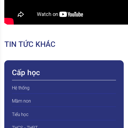
TIN TỨC KHÁC
Cấp học
Hệ thống
Mầm non
Tiểu học
THCS - THPT